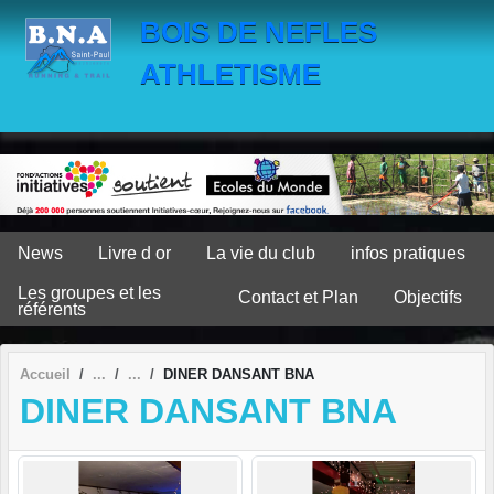
Panneau de gestion des cookies
BOIS DE NEFLES
ATHLETISME
News
Livre d or
La vie du club
infos pratiques
Les groupes et les
Contact et Plan
Objectifs
référents
Accueil
DINER DANSANT BNA
DINER DANSANT BNA