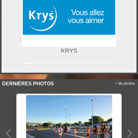
Précedent
Suiv
KRYS
DERNIÈRES PHOTOS
+ de photos
Précedent
Sui