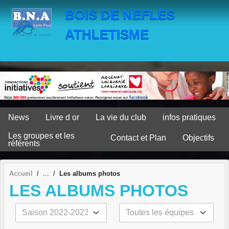
Panneau de gestion des cookies
BOIS DE NEFLES
ATHLETISME
News
Livre d or
La vie du club
infos pratiques
Les groupes et les
Contact et Plan
Objectifs
référents
Accueil
Les albums photos
LES ALBUMS PHOTOS