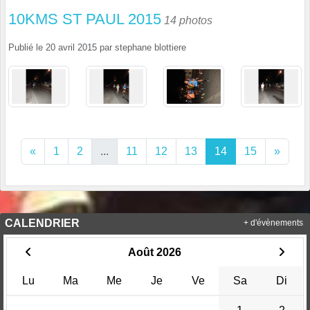
10KMS ST PAUL 2015
14 photos
Publié le
20 avril 2015
par
stephane blottiere
«
1
2
...
11
12
13
14
15
»
CALENDRIER
+ d'évènements
Août 2026
Lu
Ma
Me
Je
Ve
Sa
Di