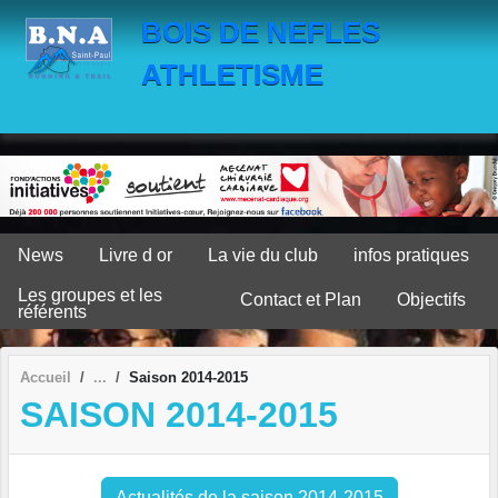
Panneau de gestion des cookies
BOIS DE NEFLES
ATHLETISME
News
Livre d or
La vie du club
infos pratiques
Les groupes et les
Contact et Plan
Objectifs
référents
Accueil
Saison 2014-2015
SAISON 2014-2015
Actualités de la saison 2014-2015